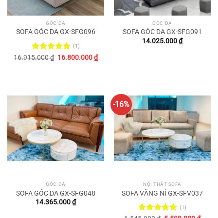
GÓC DA
GÓC DA
SOFA GÓC DA GX-SFG096
SOFA GÓC DA GX-SFG091
14.025.000
₫
(1)
Original
Current
16.915.000
Rated
₫
5.00
16.800.000
₫
price
price
out of 5
was:
is:
16.915.000 ₫.
16.800.000 ₫.
-16%
GÓC DA
NỘI THẤT SOFA
SOFA GÓC DA GX-SFG048
SOFA VĂNG NỈ GX-SFV037
14.365.000
₫
(1)