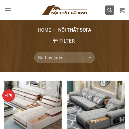
Skip
to
content
HOME
/
NỘI THẤT SOFA
FILTER
-1%