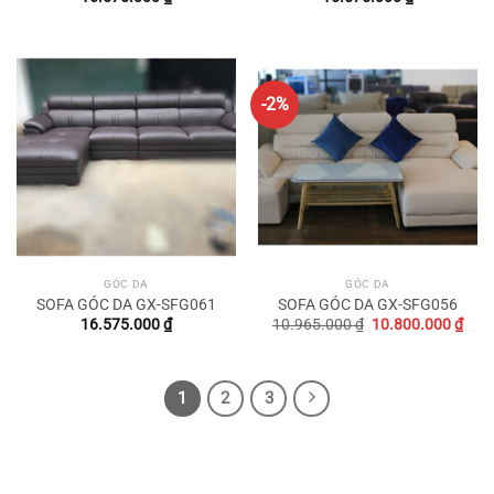
-2%
GÓC DA
GÓC DA
SOFA GÓC DA GX-SFG061
SOFA GÓC DA GX-SFG056
Original
Curr
16.575.000
₫
10.965.000
₫
10.800.000
₫
price
pric
was:
is:
10.965.000 ₫.
10.8
1
2
3