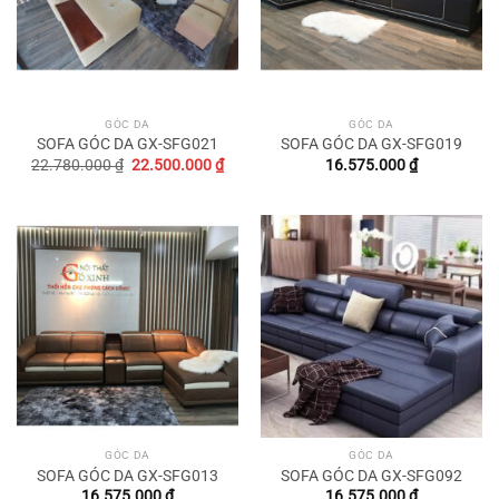
GÓC DA
GÓC DA
SOFA GÓC DA GX-SFG021
SOFA GÓC DA GX-SFG019
Original
Current
22.780.000
₫
22.500.000
₫
16.575.000
₫
price
price
was:
is:
22.780.000 ₫.
22.500.000 ₫.
GÓC DA
GÓC DA
SOFA GÓC DA GX-SFG013
SOFA GÓC DA GX-SFG092
16.575.000
₫
16.575.000
₫