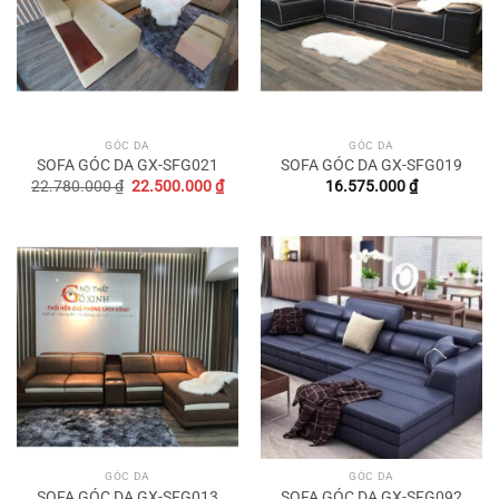
GÓC DA
GÓC DA
SOFA GÓC DA GX-SFG021
SOFA GÓC DA GX-SFG019
Original
Current
22.780.000
₫
22.500.000
₫
16.575.000
₫
price
price
was:
is:
22.780.000 ₫.
22.500.000 ₫.
GÓC DA
GÓC DA
SOFA GÓC DA GX-SFG013
SOFA GÓC DA GX-SFG092