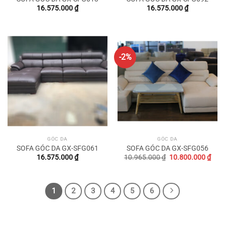
16.575.000
₫
16.575.000
₫
-2%
GÓC DA
GÓC DA
SOFA GÓC DA GX-SFG061
SOFA GÓC DA GX-SFG056
Original
Curr
16.575.000
₫
10.965.000
₫
10.800.000
₫
price
pric
was:
is:
10.965.000 ₫.
10.8
1
2
3
4
5
6