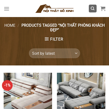
Skip
to
content
HOME
/
PRODUCTS TAGGED “NỘI THẤT PHÒNG KHÁCH
ĐẸP”
FILTER
-1%