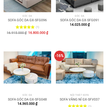
GÓC DA
GÓC DA
SOFA GÓC DA GX-SFG096
SOFA GÓC DA GX-SFG091
14.025.000
₫
(1)
Original
Current
16.915.000
Rated
₫
5.00
16.800.000
₫
price
price
out of 5
was:
is:
16.915.000 ₫.
16.800.000 ₫.
-16%
GÓC DA
NỘI THẤT SOFA
SOFA GÓC DA GX-SFG048
SOFA VĂNG NỈ GX-SFV037
14.365.000
₫
(1)