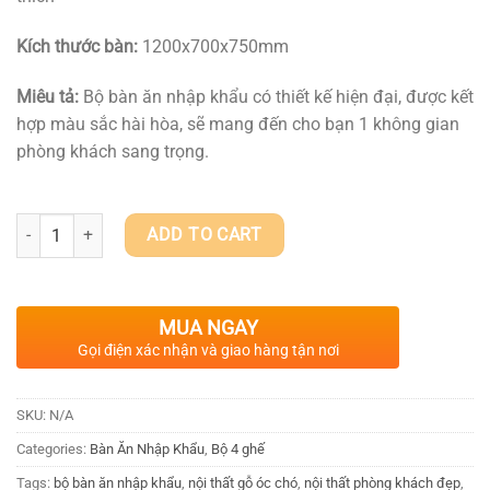
Kích thước bàn:
1200x700x750mm
Miêu tả:
Bộ bàn ăn nhập khẩu có thiết kế hiện đại, được kết
hợp màu sắc hài hòa, sẽ mang đến cho bạn 1 không gian
phòng khách sang trọng.
BÀN ĂN NHẬP KHẨU GX-BANK 014 quantity
ADD TO CART
MUA NGAY
Gọi điện xác nhận và giao hàng tận nơi
SKU:
N/A
Categories:
Bàn Ăn Nhập Khẩu
,
Bộ 4 ghế
Tags:
bộ bàn ăn nhập khẩu
,
nội thất gỗ óc chó
,
nội thất phòng khách đẹp
,