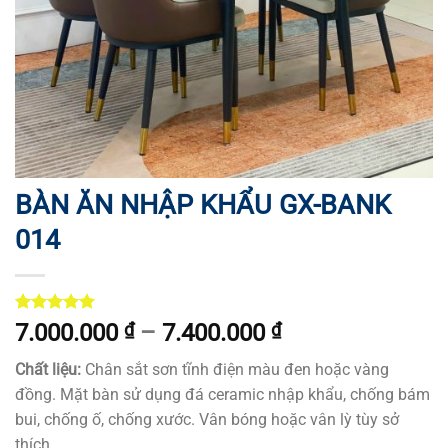
BÀN ĂN NHẬP KHẨU GX-BANK
014
Rated
1
5.00
7.000.000
₫
–
7.400.000
₫
out of 5
based on
Chất liệu:
Chân sắt sơn tĩnh điện màu đen hoặc vàng
customer
rating
đồng. Mặt bàn sử dụng đá ceramic nhập khẩu, chống bám
bui, chống ố, chống xước. Vân bóng hoặc vân lỳ tùy sở
thích