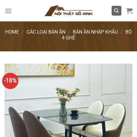
Skip
to
content
HOME
/
CÁC LOẠI BÀN ĂN
/
BÀN ĂN NHẬP KHẨU
/
BỘ
4 GHẾ
-18%