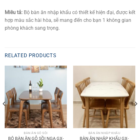
Miêu tả:
Bộ bàn ăn nhập khẩu có thiết kế hiện đại, được kết
hợp màu sắc hài hòa, sẽ mang đến cho bạn 1 không gian
phòng khách sang trọng.
RELATED PRODUCTS
BÀN ĂN GỖ SỒI
BÀN ĂN NHẬP KHẨU
BỘ BÀN ĂN GỖ SỒI NGA GX-
BÀN ĂN NHẬP KHẨU GX-