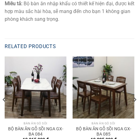
Miêu tả:
Bộ bàn ăn nhập khẩu có thiết kế hiện đại, được kết
hợp màu sắc hài hòa, sẽ mang đến cho bạn 1 không gian
phòng khách sang trọng.
RELATED PRODUCTS
BÀN ĂN GỖ SỒI
BÀN ĂN GỖ SỒI
BỘ BÀN ĂN GỖ SỒI NGA GX-
BỘ BÀN ĂN GỖ SỒI NGA GX-
BA 084
BA 085