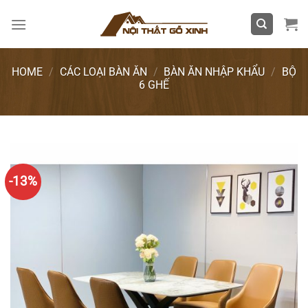
Skip
to
content
HOME
/
CÁC LOẠI BÀN ĂN
/
BÀN ĂN NHẬP KHẨU
/
BỘ
6 GHẾ
-13%