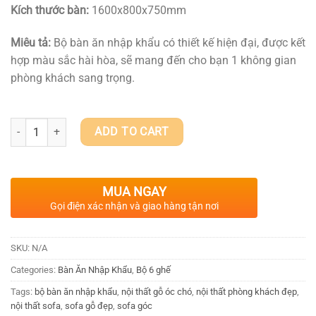
Kích thước bàn:
1600x800x750mm
Miêu tả:
Bộ bàn ăn nhập khẩu có thiết kế hiện đại, được kết
hợp màu sắc hài hòa, sẽ mang đến cho bạn 1 không gian
phòng khách sang trọng.
BÀN ĂN NHẬP KHẨU GX-BANK 155 quantity
ADD TO CART
MUA NGAY
Gọi điện xác nhận và giao hàng tận nơi
SKU:
N/A
Categories:
Bàn Ăn Nhập Khẩu
,
Bộ 6 ghế
Tags:
bộ bàn ăn nhập khẩu
,
nội thất gỗ óc chó
,
nội thất phòng khách đẹp
,
nội thất sofa
,
sofa gỗ đẹp
,
sofa góc