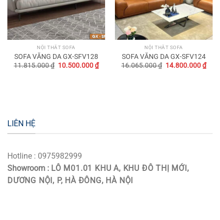
NỘI THẤT SOFA
NỘI THẤT SOFA
SOFA VĂNG DA GX-SFV128
SOFA VĂNG DA GX-SFV124
rrent
Original
Current
Original
Curr
11.815.000
₫
10.500.000
₫
16.065.000
₫
14.800.000
₫
ce
price
price
price
pric
was:
is:
was:
is:
.900.000 ₫.
11.815.000 ₫.
10.500.000 ₫.
16.065.000 ₫.
14.8
LIÊN HỆ
Hotline : 0975982999
Showroom :
LÔ M01.01 KHU A, KHU ĐÔ THỊ MỚI,
DƯƠNG NỘI, P, HÀ ĐÔNG, HÀ NỘI