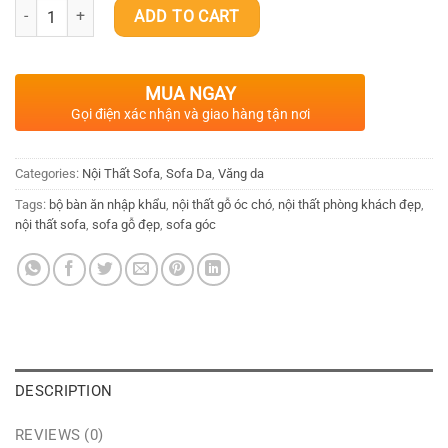
SOFA VĂNG DA GX-SFV134 quantity
ADD TO CART
MUA NGAY
Gọi điện xác nhận và giao hàng tận nơi
Categories:
Nội Thất Sofa
,
Sofa Da
,
Văng da
Tags:
bộ bàn ăn nhập khẩu
,
nội thất gỗ óc chó
,
nội thất phòng khách đẹp
,
nội thất sofa
,
sofa gỗ đẹp
,
sofa góc
DESCRIPTION
REVIEWS (0)