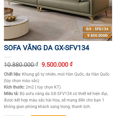
SOFA VĂNG DA GX-SFV134
Original
Current
10.880.000
₫
9.500.000
₫
price
price
Chất liệu:
Khung gỗ tự nhiên, mút Hàn Quốc, da Hàn Quốc
was:
is:
(tùy chọn màu sắc)
10.880.000 ₫.
9.500.000 ₫.
Kích thước:
2m2 ( tùy chọn KT)
Miêu tả:
Bộ sofa văng da GX-SFV134 có thiết kế hiện đại,
được kết hợp màu sắc hài hòa, sẽ mang đến cho bạn 1
không gian phòng khách sang trọng, thanh lịch.