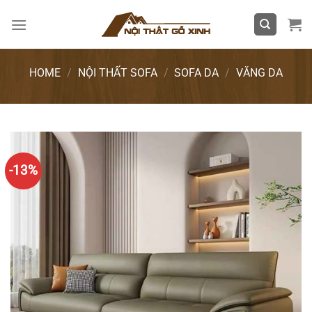
Skip
to
content
HOME
/
NỘI THẤT SOFA
/
SOFA DA
/
VĂNG DA
-13%